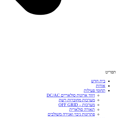
תפריט
בית חדש
אודות
תחומי פעילות
זיווד ארונות סולאריים DC/AC
מערכות מחוברות רשת
מערכות – OFF GRID
תאורה סולארית
פתרונות גיבוי ואגירה משולבים