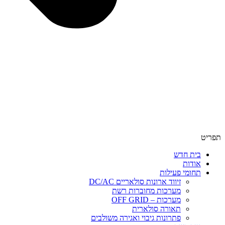
תפריט
בית חדש
אודות
תחומי פעילות
זיווד ארונות סולאריים DC/AC
מערכות מחוברות רשת
מערכות – OFF GRID
תאורה סולארית
פתרונות גיבוי ואגירה משולבים