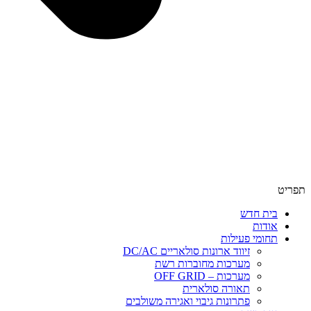
תפריט
בית חדש
אודות
תחומי פעילות
זיווד ארונות סולאריים DC/AC
מערכות מחוברות רשת
מערכות – OFF GRID
תאורה סולארית
פתרונות גיבוי ואגירה משולבים