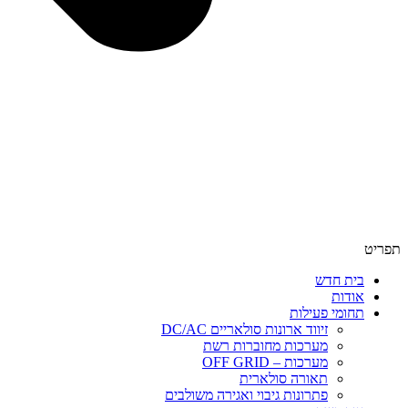
תפריט
בית חדש
אודות
תחומי פעילות
זיווד ארונות סולאריים DC/AC
מערכות מחוברות רשת
מערכות – OFF GRID
תאורה סולארית
פתרונות גיבוי ואגירה משולבים