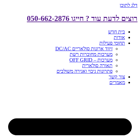
דלג לתוכן
רוצים לדעת עוד ? חייגו 050-662-2876
בית חדש
אודות
תחומי פעילות
זיווד ארונות סולאריים DC/AC
מערכות מחוברות רשת
מערכות – OFF GRID
תאורה סולארית
פתרונות גיבוי ואגירה משולבים
צור קשר
מאמרים